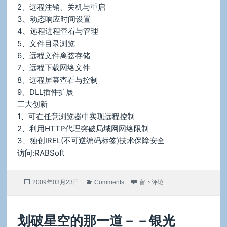
2、远程注销、关机与重启
3、动态响应时间设置
4、远程进程查看与管理
5、文件目录浏览
6、远程文件离弦存储
7、远程下载网络文件
8、远程屏幕查看与控制
9、DLL插件扩展
三大创新
1、可在任意浏览器中实现远程控制
2、利用HTTP代理突破局域网网络限制
3、独创IREL(不可逆编码标签)技术保障安全
访问:
RABSoft
发
分
于软件推荐：用手机/浏览器控制
2009年03月23日
Comments
留下评论
布
类
于
划破星空的那一道－－银光