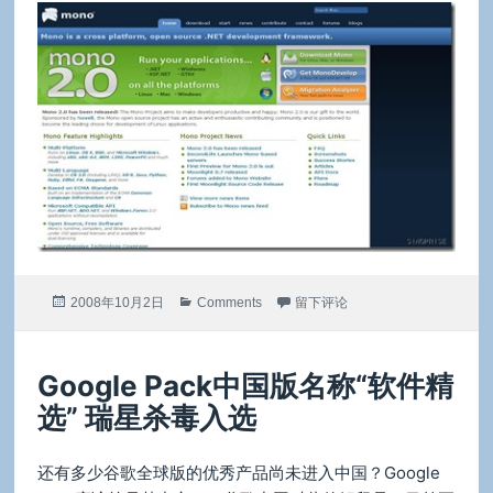
发
分
于Mono 2.0正式发布了
2008年10月2日
Comments
留下评论
布
类
于
Google Pack中国版名称“软件精
选” 瑞星杀毒入选
还有多少谷歌全球版的优秀产品尚未进入中国？Google