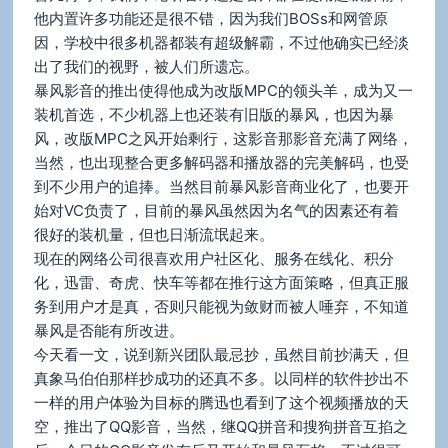
他内置许多功能还是很不错，因为我们BOSs和网管原
因，学校中很多机器都装有超级解霸，不过他确实已经淡
出了我们的视野，被人们所遗忘。
暴风影音的推出使得他成为改版MPC的领头羊，成为又一
装机首选，不少机器上也还装有旧版的暴风，也因为暴
风，改版MPC之风开始剩行，这影音那影音充满了网络，
当然，也出现整合更多解码器和播放器的完美解码，也受
到不少用户的追捧。当然目前暴风影音商业化了，也要开
始对VC负责了，目前的暴风虽然因为名气的因素还有着
很好的装机量，但也日渐流氓起来。
现在的网络公司很喜欢用户社区化、服务在线化、积分
化，迅雷、奇虎、快车等都在推行这方面策略，但真正服
务到用户才是真，否则只能视为敛财而被人唾弃，不知道
暴风是否能有所改进。
今天看一文，说到新兴团队最忌抄，虽然目前抄满天，但
真象马伯伯那样抄成功的还真不多。以同样的软件抄出不
一样的用户体验为目标的腾迅也看到了这个视频播放的天
空，推出了QQ影音，当然，继QQ拼音和搜狗拼音互掐之