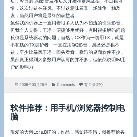
后，今日的QQ影音发布后又开始和暴风互掐，不过很可
惜，这次过错在暴风。不过这意味着又一场战争一触及
发，当然用户将是最终的获益者
虽然我的机器上一直用着很多人认为不如流的快乐影音，
但我个人觉得，干净，便捷够用就好，有时很多解码问题
反倒是系统驱动的问题，当然，CX作为一切用TX，就是
不花钱的TX拥护者，一直在用QQ影音，感觉还是很不
错，至少比暴风干净，回头看看，腾迅的桌面软件不少，
虽然真正得到大多数用户认可的并不多，但依然说明IM用
户的影响力
发
分
也谈播放器之战
2009年03月26日
Comments
有 2 条评论
布
类
于
软件推荐：用手机/浏览器控制电
脑
敬爱的大南Lora.BIT的，作品，感觉还不错，就推荐给各