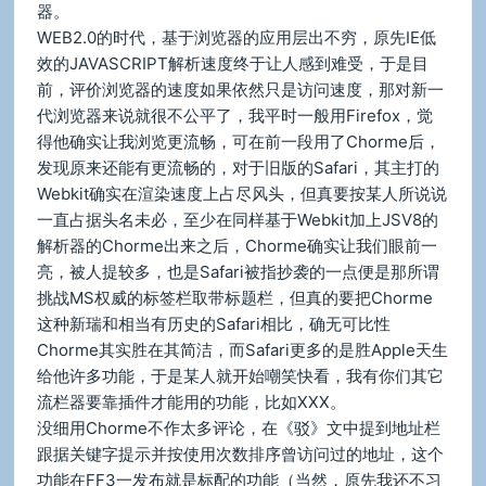
器。
WEB2.0的时代，基于浏览器的应用层出不穷，原先IE低
效的JAVASCRIPT解析速度终于让人感到难受，于是目
前，评价浏览器的速度如果依然只是访问速度，那对新一
代浏览器来说就很不公平了，我平时一般用Firefox，觉
得他确实让我浏览更流畅，可在前一段用了Chorme后，
发现原来还能有更流畅的，对于旧版的Safari，其主打的
Webkit确实在渲染速度上占尽风头，但真要按某人所说说
一直占据头名未必，至少在同样基于Webkit加上JSV8的
解析器的Chorme出来之后，Chorme确实让我们眼前一
亮，被人提较多，也是Safari被指抄袭的一点便是那所谓
挑战MS权威的标签栏取带标题栏，但真的要把Chorme
这种新瑞和相当有历史的Safari相比，确无可比性
Chorme其实胜在其简洁，而Safari更多的是胜Apple天生
给他许多功能，于是某人就开始嘲笑快看，我有你们其它
流栏器要靠插件才能用的功能，比如XXX。
没细用Chorme不作太多评论，在《驳》文中提到地址栏
跟据关键字提示并按使用次数排序曾访问过的地址，这个
功能在FF3一发布就是标配的功能（当然，原先我还不习