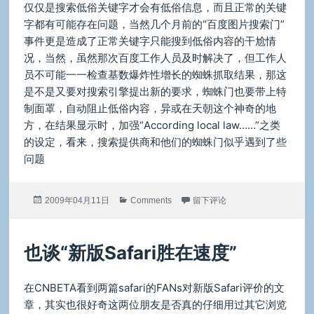
仅仅是搜索低俗关键字才会有低俗信息，而且正常的关键
字都有可能存在问题，当然几个月前的“百度图片搜索门”
事件更是造成了正常关键字只能搜到低俗内容的干尬情
况，当然，虽然那次百度工作人员及时解决了，但工作人
员不可能一一检查基数爆炸性增长的蜘蛛抓取结果，那这
是不是又要对搜索引擎提出新的要求，蜘蛛门也要带上特
制面罩，自动阻止低俗内容，异或在天朝这个神奇的地
方，在结果显示时，加强“According local law……”之类
的设定，看来，搜索提供商和他们的蜘蛛门似乎遇到了些
问题
发
分
于蜘蛛！低俗图片不要碰！
2009年04月11日
Comments
留下评论
布
类
于
也谈“新版Safari胜在速度”
在CNBETA看到两篇safari的FANs对新版Safari评价的文
章，其实也很好奇这两位朋友是否真的仔细用过其它浏览