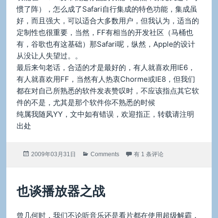
惯了阵），怎么成了Safari自行集成的特色功能，集成虽
好，而且强大，可以适合大多数用户，但我认为，适当的
定制性也很重要，当然，FF有相当的开发社区（马桶也
有，谷歌也有这基础）那Safari呢，纵然，Apple的设计
从没让人失望过。。
最后来句老话，合适的才是最好的，有人就喜欢用IE6，
有人就喜欢用FF，当然有人热衷Chorme或IE8，但我们
都在对自己所熟悉的软件发表赞叹时，不应该指点其它软
件的不是，尤其是那个软件你不熟悉的时候
纯属我随风YY，文中如有错误，欢迎指正，转载请注明
出处
发
分
也谈“新版Safari胜在速度”
2009年03月31日
Comments
有 1 条评论
布
类
于
也谈播放器之战
曾几何时，我们不论听音乐还是看片都在使用超级解霸，