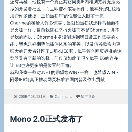
还有马桶，他也有一个真正其它同类IE内核浏览器无法比
拟的开发者社区，而且即使不依靠插件，他本身强壮也给
用户许多便捷，正如当初FF的性能让人眼前一亮，
Chorme的确给人许多惊喜，当就如当初我选择马桶而不
是火狐一样，目前我还在坚持火狐而不是Chorme，并不
是我的固执，Chorme本身没能达到我日常工作需要的功
能，我也只好期望他插件体系的完善，以及借谷歌实力更
强大的开发者社区了…那么IE8呢，似乎符合网页标准的浏
览器又有了新的选择，但仅仅如此了吗？似乎IE6的存在
让IE8也许更多的是位置的干尬。
就和我寄一些对.NET的期望给WIN7一样，也希望WIN 7
附带IE8能真正推动网页标准在国内普及作出贡献
发
分
于IE8发布之后
2009年03月21日
Comments
留下评论
布
类
于
Mono 2.0正式发布了