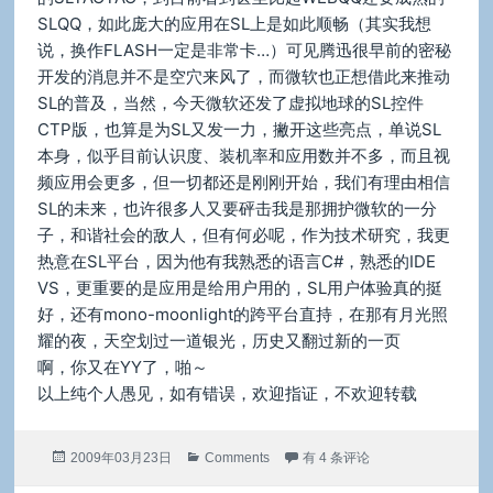
SLQQ，如此庞大的应用在SL上是如此顺畅（其实我想
说，换作FLASH一定是非常卡…）可见腾迅很早前的密秘
开发的消息并不是空穴来风了，而微软也正想借此来推动
SL的普及，当然，今天微软还发了虚拟地球的SL控件
CTP版，也算是为SL又发一力，撇开这些亮点，单说SL
本身，似乎目前认识度、装机率和应用数并不多，而且视
频应用会更多，但一切都还是刚刚开始，我们有理由相信
SL的未来，也许很多人又要砰击我是那拥护微软的一分
子，和谐社会的敌人，但有何必呢，作为技术研究，我更
热意在SL平台，因为他有我熟悉的语言C#，熟悉的IDE
VS，更重要的是应用是给用户用的，SL用户体验真的挺
好，还有mono-moonlight的跨平台直持，在那有月光照
耀的夜，天空划过一道银光，历史又翻过新的一页
啊，你又在YY了，啪～
以上纯个人愚见，如有错误，欢迎指证，不欢迎转载
发
分
划破星空的那一道－－银光
2009年03月23日
Comments
有 4 条评论
布
类