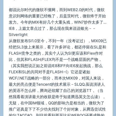
都说比尔时代的微软不懂网，而到WEB2.0的时代，微软
意识到网络的重要已经晚了，后盖茨时代，微软终于开始
发力。今年的MIX有好几个大重头戏，WIN7炒作太多了…
IE8，上篇文章点过了，那么现在我来说说银光－－
Silverlight
从微软发布Sl1.0至今，不到一年（没考证过），MIX09已
经把SL3放上来展示，看了许多评论，都还停留在SL是和
FLASH竞争之类的，其实个人认为Sl更应该和Flex作对
比，但其和FLASH/FLEX均不是一个战略层面的产物，
（其实我想说正如之前说IE8和FF向IE6发起挑战，那么
FLEX和SL的共同对手是FLASH:-(）它还是诸如
WCF/.NET战略的一部分，而本次MIX09，对国人来说，
最大的亮点便是Tencent的技术展示－SLQQ.虽说演讲人
的英语不怎么样，腾询还炫耀了自己的浏览器TT，（当
然我看着演讲最大的收获是终于知道腾迅英文怎么读），
无疑，在中国IM领域，QQ的影响力是相当的，微软为了
推广还真是下了不少功夫找到了个好对象，从腾迅尝试性
的SLTAOTAO，到目前看到甚至比起WEBQQ还要成熟的