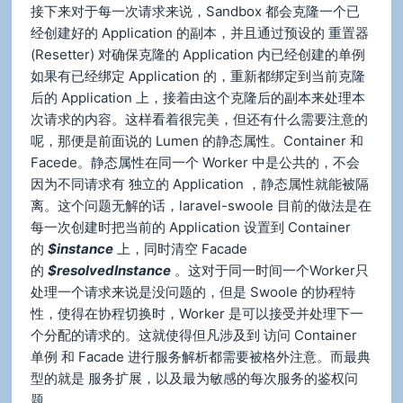
接下来对于每一次请求来说，Sandbox 都会克隆一个已
经创建好的 Application 的副本，并且通过预设的 重置器
(Resetter) 对确保克隆的 Application 内已经创建的单例
如果有已经绑定 Application 的，重新都绑定到当前克隆
后的 Application 上，接着由这个克隆后的副本来处理本
次请求的内容。这样看着很完美，但还有什么需要注意的
呢，那便是前面说的 Lumen 的静态属性。Container 和
Facede。静态属性在同一个 Worker 中是公共的，不会
因为不同请求有 独立的 Application ，静态属性就能被隔
离。这个问题无解的话，laravel-swoole 目前的做法是在
每一次创建时把当前的 Application 设置到 Container
的
$instance
上，同时清空 Facade
的
$resolvedInstance
。这对于同一时间一个Worker只
处理一个请求来说是没问题的，但是 Swoole 的协程特
性，使得在协程切换时，Worker 是可以接受并处理下一
个分配的请求的。这就使得但凡涉及到 访问 Container
单例 和 Facade 进行服务解析都需要被格外注意。而最典
型的就是 服务扩展，以及最为敏感的每次服务的鉴权问
题。