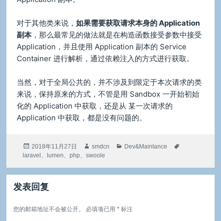
对于其他类来说，
如果需要获取请求本身的 Application
副本
，那么最常见的做法就是在构造函数接受参数中接受
Application，并且使用 Application 副本的 Service
Container 进行解析，通过依赖注入的方式进行获取。
当然，对于全局公共的，并不涉及到限定于本次请求的类
来说，保持原来的方式，不管是用 Sandbox 一开始初始
化的 Application 中获取，还是从 某一次请求的
Application 中获取，都是没有问题的。
发
作
分
标
2018年11月27日
smdcn
Dev&Maintance
布
者
类
签
laravel
、
lumen
、
php
、
swoole
于
发表回复
您的邮箱地址不会被公开。
必填项已用
*
标注