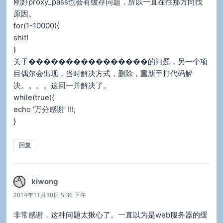
刚好proxy_pass也会有缓存问题，所以一直在往那方向找
原因。
for(1-10000){
shit!
}
关于����������������的问题，另一个项
目偶尔会出现，当时解决方式，删除，重新手打代码解
决。。。。这回一并解决了。
while(true){
echo ‘万分感谢’ !!!;
}
回复
kiwong
说
道：
2014年11月30日 5:36 下午
非常感谢，这种问题太揪心了。一直以为是web服务器的缓