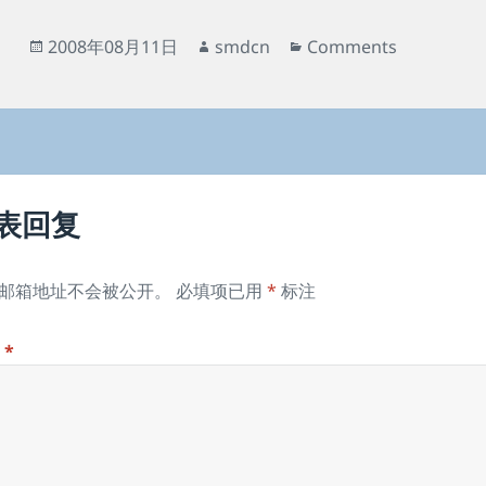
发
作
分
2008年08月11日
smdcn
Comments
布
者
类
于
表回复
邮箱地址不会被公开。
必填项已用
*
标注
论
*