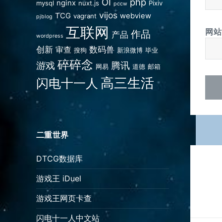
OI
php
nginx
mysql
nuxt.js
Pixiv
pccw
vijos
TCG
webview
vagrant
pjblog
互联网
网站
作品
产品
wordpress
创新
数码兽
审查
搜狗
新浪微博
毕业
碎碎念
游戏
腾讯
网易
道德
邮箱
高三生活
闪电十一人
二重世界
文
DTCG数据库
章
游戏王 iDuel
导
航
游戏王网页卡查
闪电十一人中文站