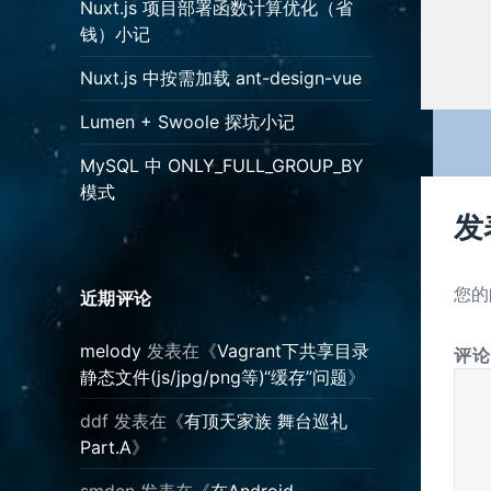
Nuxt.js 项目部署函数计算优化（省
钱）小记
Nuxt.js 中按需加载 ant-design-vue
Lumen + Swoole 探坑小记
MySQL 中 ONLY_FULL_GROUP_BY
模式
发
您的
近期评论
melody
发表在《
Vagrant下共享目录
评
静态文件(js/jpg/png等)“缓存”问题
》
ddf
发表在《
有顶天家族 舞台巡礼
Part.A
》
smdcn
发表在《
在Android