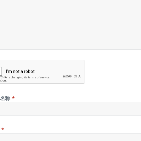
示名称
*
箱
*