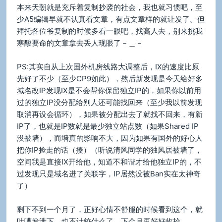
本来天朝就是充斥着复制抄袭的社会，我也就习惯吧，至
少A5编辑早就不认真看文章，有点文章样的就让发了。但
拜托各位爷复制的时候多看一眼吧，找高人去，别来挑我
寒酸要命的文章拿去丢人现眼了－＿－
PS:其实自从上次国外机房线路大调整后，IX的速度比原
先好了不少（至少CP9如此），然后新发现是今天给好多
域名改IP发现IX是不会帮你保留独立IP的，如果你以前用
过的独立IP没分配给别人还可能找回来（至少我以前发现
取消再设会循环），如果被分配出去了就找不回来，有新
IP了，也就是IP数就是最少独立站点数（如果Shared IP
没被墙），而墙真的影响不大，因为如果有国外的好心人
把你IP捡走的话（揍）（听说清风同学的独风居被墙了，
空间我是直接IX开给他，知道不和谐才给他独立IP的，不
过发现只是域名进了关联字，IP居然没被Ban实在太神奇
了）
剩下不到一个月了，正好心情不舒服的时候看到这个，就
吐嘈发泄下，也不计较什么了，下个月再好好收拾。