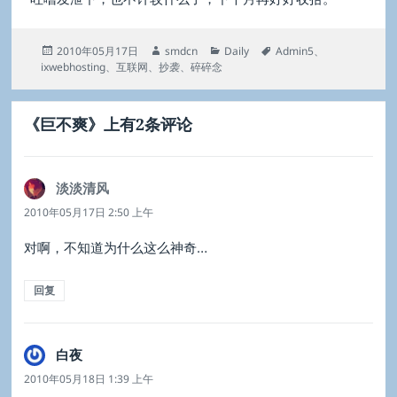
发
作
分
标
2010年05月17日
smdcn
Daily
Admin5
、
布
者
类
签
ixwebhosting
、
互联网
、
抄袭
、
碎碎念
于
《巨不爽》上有2条评论
淡淡清风
说
道：
2010年05月17日 2:50 上午
对啊，不知道为什么这么神奇…
回复
白夜
说
道：
2010年05月18日 1:39 上午