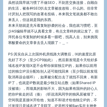
虽然说我早就习惯了不做SEO，不刻意交换连接，自顾自
的生活，被各种SEO扒去文章被改改啦，什么的。但非常
讨厌别人把我写的改署名投稿，本来我文笔就臭都不敢出
来丢人，但这就是我的东西。
本来天朝就是充斥着复制抄袭的社会，我也就习惯吧，至
少A5编辑早就不认真看文章，有点文章样的就让发了。但
拜托各位爷复制的时候多看一眼吧，找高人去，别来挑我
寒酸要命的文章拿去丢人现眼了－＿－
PS:其实自从上次国外机房线路大调整后，IX的速度比原
先好了不少（至少CP9如此），然后新发现是今天给好多
域名改IP发现IX是不会帮你保留独立IP的，如果你以前用
过的独立IP没分配给别人还可能找回来（至少我以前发现
取消再设会循环），如果被分配出去了就找不回来，有新
IP了，也就是IP数就是最少独立站点数（如果Shared IP
没被墙），而墙真的影响不大，因为如果有国外的好心人
把你IP捡走的话（揍）（听说清风同学的独风居被墙了，
空间我是直接IX开给他，知道不和谐才给他独立IP的，不
过发现只是域名进了关联字，IP居然没被Ban实在太神奇