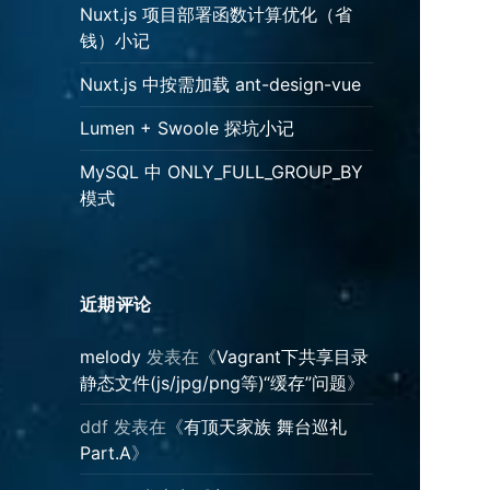
Nuxt.js 项目部署函数计算优化（省
钱）小记
Nuxt.js 中按需加载 ant-design-vue
Lumen + Swoole 探坑小记
MySQL 中 ONLY_FULL_GROUP_BY
模式
近期评论
melody
发表在《
Vagrant下共享目录
静态文件(js/jpg/png等)“缓存”问题
》
ddf
发表在《
有顶天家族 舞台巡礼
Part.A
》