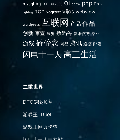
OI
php
nginx
mysql
nuxt.js
Pixiv
pccw
vijos
TCG
webview
vagrant
pjblog
互联网
作品
产品
wordpress
创新
数码兽
审查
搜狗
新浪微博
毕业
碎碎念
游戏
腾讯
网易
道德
邮箱
高三生活
闪电十一人
二重世界
DTCG数据库
游戏王 iDuel
游戏王网页卡查
闪电十一人中文站