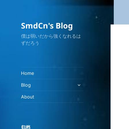
SmdCn's Blog
僕は弱いだから強くなれるは
ずだろう
Home
展
Blog
开
子
About
菜
单
归档