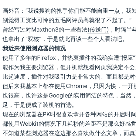
画外音：“我说搜狗的抢手你们能不能自重一点，我
别觉得工资比可怜的五毛网评员高就很了不起了。”
曾经写过对Maxthon3的一些看法
(传送门)
，时隔半年
也拿出了“双核”，于是就此再谈一些个人看法吧。
我近来使用浏览器的情况
使用了多年的Firefox，并热衷插件的我确实遭“报
能作为我主要浏览器，但开机就想看网页我决定不会
比起速度，插件对我吸引力是非常大的。而且都是对
但后来我基本上都在使用Chrome，只因为快，一开
也很高，也许这是Google的实用简洁的特色，当
足，于是便成了装机的首选。
现在的浏览器在PK时很喜欢拿开各种网站的开启时
都使用Webkit的情况下几耗秒的差距不是那么好
不知道某些浏览器在这边那么喜欢做什么文章，而真正在We