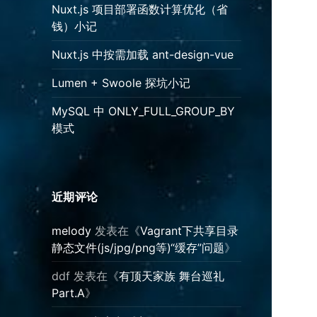
Nuxt.js 项目部署函数计算优化（省
钱）小记
Nuxt.js 中按需加载 ant-design-vue
Lumen + Swoole 探坑小记
MySQL 中 ONLY_FULL_GROUP_BY
模式
近期评论
melody
发表在《
Vagrant下共享目录
静态文件(js/jpg/png等)“缓存”问题
》
ddf
发表在《
有顶天家族 舞台巡礼
Part.A
》