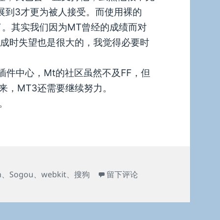
发展到3才更为被人接受。而使用裸的
足了。其实我们因为MT曾经的成绩而对
达成时失望也是很大的，我觉得必要时
插件中心，Mt的社区虽然不及FF，但
来，MT3还需要继续努力。
。
于再谈对Maxthon3的一些个人
n
、
Sogou
、
webkit
、
搜狗
留下评论