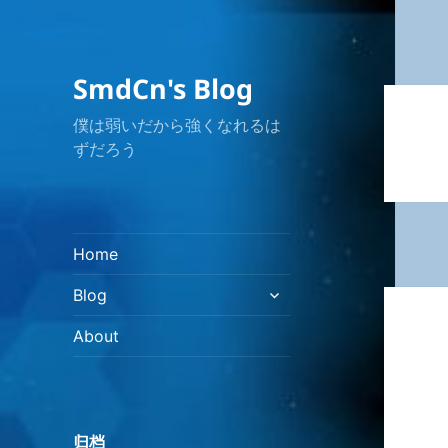
SmdCn's Blog
僕は弱いだから強くなれるは
ずだろう
Home
展
Blog
开
子
About
菜
单
归档