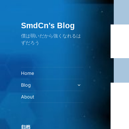
SmdCn's Blog
僕は弱いだから強くなれるは
ずだろう
Home
展
Blog
开
子
About
菜
单
归档