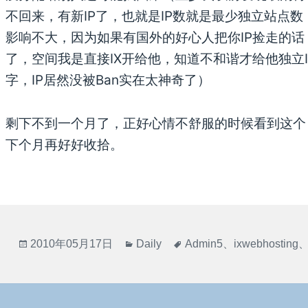
不回来，有新IP了，也就是IP数就是最少独立站点数（如
影响不大，因为如果有国外的好心人把你IP捡走的
了，空间我是直接IX开给他，知道不和谐才给他独立
字，IP居然没被Ban实在太神奇了）
剩下不到一个月了，正好心情不舒服的时候看到这个
下个月再好好收拾。
发
分
标
2010年05月17日
Daily
Admin5
、
ixwebhosting
布
类
签
于