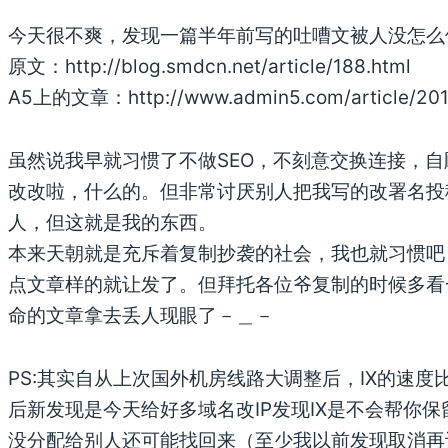
今天很不爽，发现一篇半年前写的吐嘈文被人没怎么修
原文：http://blog.smdcn.net/article/188.html
A5上的文章：http://www.admin5.com/article/201
虽然说我早就习惯了不做SEO，不刻意交换连接，自
改改啦，什么的。但非常讨厌别人把我写的改署名投
人，但这就是我的东西。
本来天朝就是充斥着复制抄袭的社会，我也就习惯吧
点文章样的就让发了。但拜托各位爷复制的时候多看
命的文章拿去丢人现眼了－＿－
PS:其实自从上次国外机房线路大调整后，IX的速度
后新发现是今天给好多域名改IP发现IX是不会帮你保
没分配给别人还可能找回来（至少我以前发现取消再