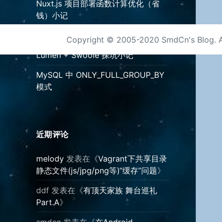
Nuxt.js 项目部署函数计算优化（省
钱）小记
Nuxt.js 中按需加载 ant-design-vue
Copyright © 2005-2020 SmdCn's Blog. A
Lumen + Swoole 探坑小记
MySQL 中 ONLY_FULL_GROUP_BY
模式
近期评论
melody
发表在《
Vagrant下共享目录
静态文件(js/jpg/png等)“缓存”问题
》
ddf
发表在《
有顶天家族 舞台巡礼
Part.A
》
smdcn
发表在《
在Android