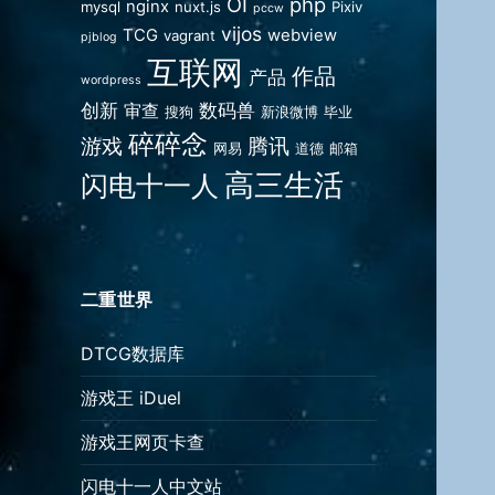
OI
php
nginx
mysql
nuxt.js
Pixiv
pccw
vijos
TCG
webview
vagrant
pjblog
互联网
作品
产品
wordpress
创新
数码兽
审查
搜狗
新浪微博
毕业
碎碎念
游戏
腾讯
网易
道德
邮箱
高三生活
闪电十一人
二重世界
DTCG数据库
游戏王 iDuel
游戏王网页卡查
闪电十一人中文站