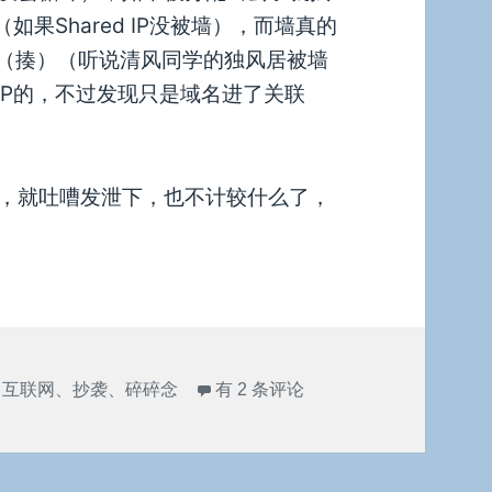
果Shared IP没被墙），而墙真的
话（揍）（听说清风同学的独风居被墙
IP的，不过发现只是域名进了关联
，就吐嘈发泄下，也不计较什么了，
巨不爽
、
互联网
、
抄袭
、
碎碎念
有 2 条评论