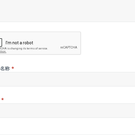
示名称
*
箱
*