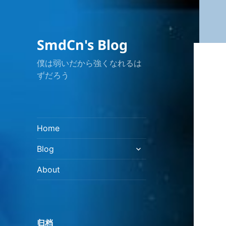
SmdCn's Blog
僕は弱いだから強くなれるは
ずだろう
Home
展
Blog
开
子
About
菜
单
归档