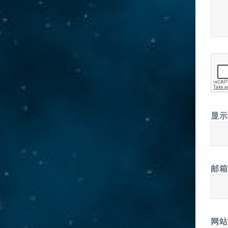
显
邮
网站