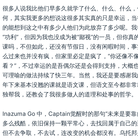
很多人说我比他们早多久就学了什么、什么、什么，
何，其实我更多的想说这很多其实真的只是幸运，当
的能想到这之中有多少人他们为此放弃了多少呢。我
“功利”，但因为我也没成为被“鄙视”的一员，但你
课吗，不但如此，还没有节假日，没有闲暇时间，事
么过来也并没有疯，但家里必定是疯了，“你还像不像
看？”，不过幸运的是吾偶尔还是会得到支持，大概
可理喻的做法持续了快三年。当然，我还是要感谢我
年下来基本没翘的课就是语文课，但语文至今都非常
独帮我，还教会了我很多做人的道理和处事的哲学。
Inazuma Go 中，Captain觉醒时的那句“未
多么残酷，依旧保持一颗平常心，去找回属于自己的
但不去争取，不去试，连改变的机会都没有。乌托邦