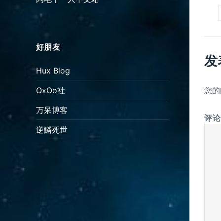
好朋友
发
Hux Blog
您的
OxOo社
万呆博客
评
逆鱗死世