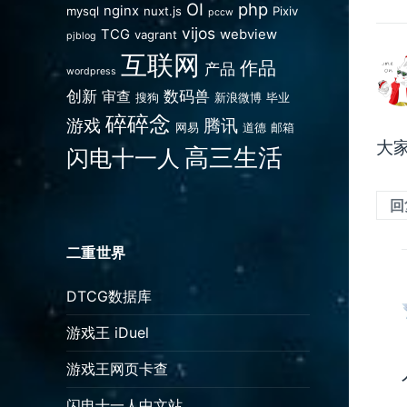
OI
php
nginx
mysql
nuxt.js
Pixiv
pccw
vijos
TCG
webview
vagrant
pjblog
互联网
作品
产品
wordpress
创新
数码兽
审查
搜狗
新浪微博
毕业
碎碎念
游戏
腾讯
网易
道德
邮箱
大
高三生活
闪电十一人
回
二重世界
DTCG数据库
游戏王 iDuel
游戏王网页卡查
闪电十一人中文站