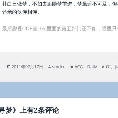
其白日做梦，不如去追随梦前进，梦虽遥不可及，但
还亲的伙伴相伴。
最后鄙视CCF连I Go里面的第五部门还不如，眼里
发
作
分
标
2011年07月17日
smdcn
ACG
、
Daily
OI
、
布
者
类
签
于
寻梦》上有2条评论