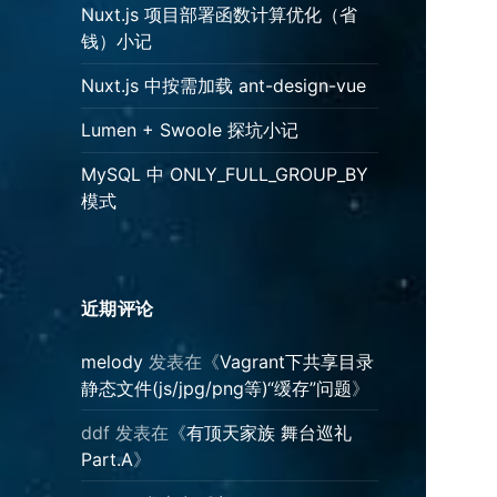
Nuxt.js 项目部署函数计算优化（省
钱）小记
Nuxt.js 中按需加载 ant-design-vue
Lumen + Swoole 探坑小记
MySQL 中 ONLY_FULL_GROUP_BY
模式
近期评论
melody
发表在《
Vagrant下共享目录
静态文件(js/jpg/png等)“缓存”问题
》
ddf
发表在《
有顶天家族 舞台巡礼
Part.A
》