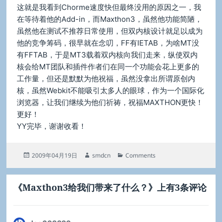
这就是我看到Chorme速度快但最终没用的原因之一，我
在等待着他的Add-in，而Maxthon3，虽然他功能简陋，
虽然他在测试不推荐日常使用，但双内核设计就足以成为
他的竞争筹码，很早就在念叨，FF有IETAB，为啥MT没
有FFTAB，于是MT3载着双内核向我们走来，纵使双内
核会给MT团队和插件作者们在同一个功能会花上更多的
工作量，但还是默默为他祝福，虽然没拿出所谓原创内
核，虽然Webkit不能吸引太多人的眼球，作为一个国际化
浏览器，让我们继续为他们祈祷，祝福MAXTHON更快！
更好！
YY完毕，谢谢收看！
发
作
分
2009年04月19日
smdcn
Comments
布
者
类
于
《Maxthon3给我们带来了什么？》上有3条评论