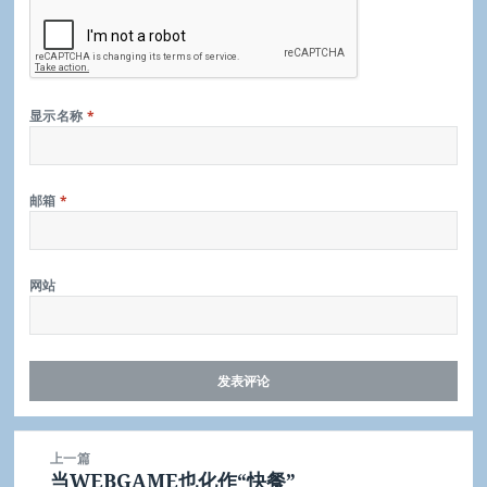
显示名称
*
邮箱
*
网站
文
上一篇
章
当WEBGAME也化作“快餐”
上