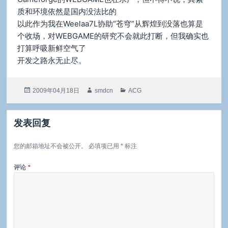
质和环境依然是国内没法比的
以此作为我在Weelaa7L协助“苍穹”从辉煌到没落也算是
个收场，对WEBGAME的研究不会就此打断，但我确实也
打算呼吸新鲜空气了
开发之路永无止尽。
发
作
分
2009年04月18日
smdcn
ACG
布
者
类
于
发表回复
您的邮箱地址不会被公开。
必填项已用
*
标注
评论
*