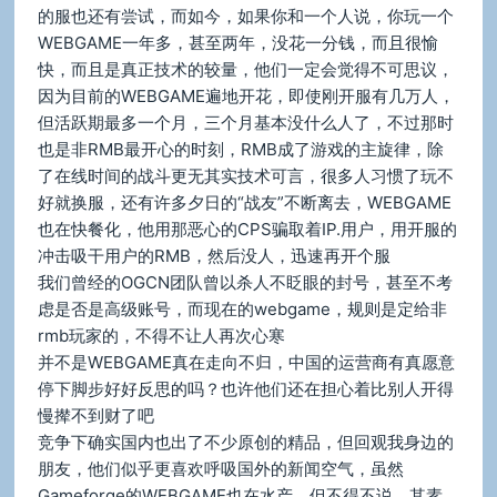
的服也还有尝试，而如今，如果你和一个人说，你玩一个
WEBGAME一年多，甚至两年，没花一分钱，而且很愉
快，而且是真正技术的较量，他们一定会觉得不可思议，
因为目前的WEBGAME遍地开花，即使刚开服有几万人，
但活跃期最多一个月，三个月基本没什么人了，不过那时
也是非RMB最开心的时刻，RMB成了游戏的主旋律，除
了在线时间的战斗更无其实技术可言，很多人习惯了玩不
好就换服，还有许多夕日的“战友”不断离去，WEBGAME
也在快餐化，他用那恶心的CPS骗取着IP.用户，用开服的
冲击吸干用户的RMB，然后没人，迅速再开个服
我们曾经的OGCN团队曾以杀人不眨眼的封号，甚至不考
虑是否是高级账号，而现在的webgame，规则是定给非
rmb玩家的，不得不让人再次心寒
并不是WEBGAME真在走向不归，中国的运营商有真愿意
停下脚步好好反思的吗？也许他们还在担心着比别人开得
慢撵不到财了吧
竞争下确实国内也出了不少原创的精品，但回观我身边的
朋友，他们似乎更喜欢呼吸国外的新闻空气，虽然
Gameforge的WEBGAME也在水产，但不得不说，其素