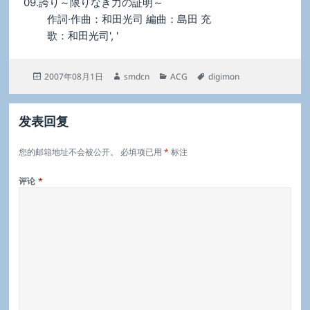
09.誇り～限りなき力の証明～
作詞·作曲：和田光司 編曲：島田 充
歌：和田光司', '
发
作
分
标
2007年08月1日
smdcn
ACG
digimon
布
者
类
签
于
发表回复
您的邮箱地址不会被公开。
必填项已用
*
标注
评论
*