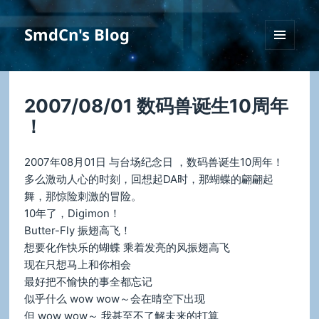
SmdCn's Blog
菜单和
挂件
2007/08/01 数码兽诞生10周年
！
2007年08月01日 与台场纪念日 ，数码兽诞生10周年！
多么激动人心的时刻，回想起DA时，那蝴蝶的翩翩起
舞，那惊险刺激的冒险。
10年了，Digimon！
Butter-Fly 振翅高飞！
想要化作快乐的蝴蝶 乘着发亮的风振翅高飞
现在只想马上和你相会
最好把不愉快的事全都忘记
似乎什么 wow wow～会在晴空下出现
但 wow wow～ 我甚至不了解未来的打算