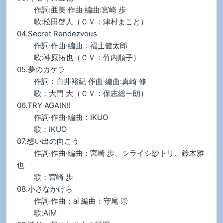
作詞:亜美 作曲·編曲:宮崎 歩
歌:松田啓人（ＣＶ：津村まこと）
04.Secret Rendezvous
作詞·作曲·編曲：福士健太郎
歌:神原拓也（ＣＶ：竹内順子）
05.夢のカケラ
作詞：白井裕紀 作曲·編曲:真崎 修
歌：大門 大（ＣＶ：保志総一朗）
06.TRY AGAIN!!
作詞·作曲·編曲：IKUO
歌：IKUO
07.想い出の向こう
作詞·作曲·編曲：宮崎 歩、シライシ紗トリ、鈴木雅
也
歌：宮崎 歩
08.小さなかけら
作詞·作曲：ai 編曲：守尾 崇
歌:AiM