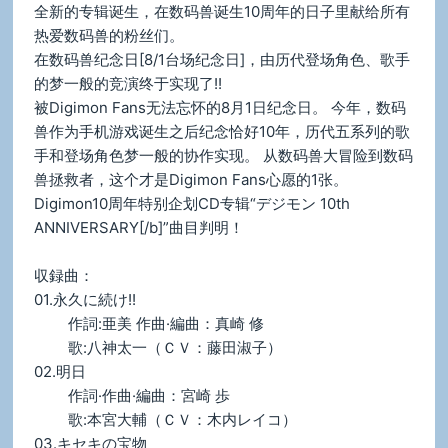
全新的专辑诞生，在数码兽诞生10周年的日子里献给所有
热爱数码兽的粉丝们。
在数码兽纪念日[8/1台场纪念日]，由历代登场角色、歌手
的梦一般的竞演终于实现了!!
被Digimon Fans无法忘怀的8月1日纪念日。 今年，数码
兽作为手机游戏诞生之后纪念恰好10年，历代五系列的歌
手和登场角色梦一般的协作实现。 从数码兽大冒险到数码
兽拯救者，这个才是Digimon Fans心愿的1张。
Digimon10周年特别企划CD专辑“デジモン 10th
ANNIVERSARY[/b]”曲目判明！
収録曲：
01.永久に続け!!
作詞:亜美 作曲·編曲：真崎 修
歌:八神太一（ＣＶ：藤田淑子）
02.明日
作詞·作曲·編曲：宮崎 歩
歌:本宮大輔（ＣＶ：木内レイコ）
03.キセキの宝物