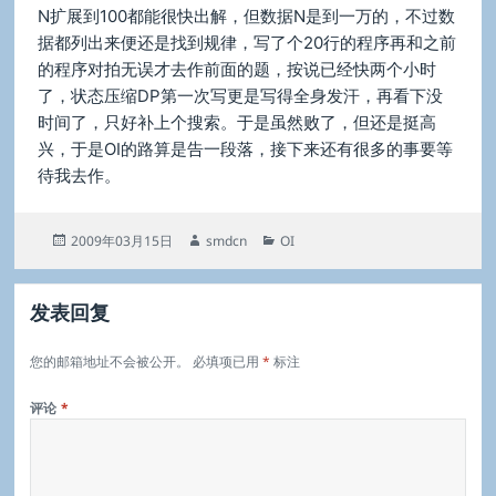
N扩展到100都能很快出解，但数据N是到一万的，不过数
据都列出来便还是找到规律，写了个20行的程序再和之前
的程序对拍无误才去作前面的题，按说已经快两个小时
了，状态压缩DP第一次写更是写得全身发汗，再看下没
时间了，只好补上个搜索。于是虽然败了，但还是挺高
兴，于是OI的路算是告一段落，接下来还有很多的事要等
待我去作。
发
作
分
2009年03月15日
smdcn
OI
布
者
类
于
发表回复
您的邮箱地址不会被公开。
必填项已用
*
标注
评论
*