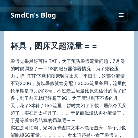
SmdCn's Blog
菜单和
挂件
杯具，图床又超流量 = =
暑假党果然好可怕 TAT，为了预防暑假流量问题，7月份
的时候调整了一下OS的服务器部署情况，为了减轻压
力，把HTTP下载和图床独立出来，平日里，这部分流量
不到200G，所以暑假就给分配了300G流量备用，流量的
帐单期是每月的18号，不过最近流量比原先估计的高了好
多，到了前天就已经超了9G，为了度过剩下不多的几
天，花了3$补了15G流量，暂时关闭了下载，居然今天又
超了，实在是太杯具了。。。于是貌似没法再补流量了，
于是等着18号结算的罚单吧 – –
实在是可怕啊，光网页卡查纯文本不包括图床，半个月也
能跑掉6G流量。。。。。。看来咱还是小看了暑假党，