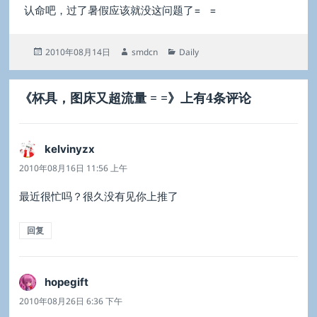
认命吧，过了暑假应该就没这问题了= =
发
作
分
2010年08月14日
smdcn
Daily
布
者
类
于
《杯具，图床又超流量 = =》上有4条评论
kelvinyzx
说
道：
2010年08月16日 11:56 上午
最近很忙吗？很久没有见你上推了
回复
hopegift
说
道：
2010年08月26日 6:36 下午