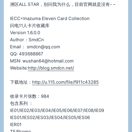
洲区ALL STAR，别问我为什么，目前官网就是没有- –
IECC=Inazuma Eleven Card Collection
闪电11人卡片收藏库
Version 1.6.0.0
Author：SmdCn
Email： smdcn@qq.com
QQ: 493688867
MSN: wushan64@hotmail.com
Website:
http://blog.smdcn.net/
下载地址：
http://u.115.com/file/f911c43285
收录卡片张数：984
包含系列 ：
IE01/IE02/IE03/IE04/IE05/IE06/IE07/IE08/IE09
IES01/IES02/IES03/IES04/IES05/IES06
IER01
TE/Promo