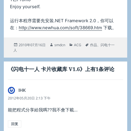
Enjoy yourself.
运行本程序需要先安装.NET Framework 2.0，你可以
在：
http://www.newhua.com/soft/38669.htm
下载。
发
作
分
标
2010年07月16日
smdcn
ACG
作品
、
闪电十一
布
者
类
签
人
于
《闪电十一人 卡片收藏库 V1.6》上有1条评论
IHK
说
道：
2012年05月20日 2:13 下午
能把程式分享給我嗎??我不會下載…
回复