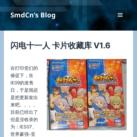
SmdCn's Blog
菜单和
挂件
闪电十一人 卡片收藏库 V1.6
在打印党们的
催促下，在
IE09的发售
日，于是我还
是把更新发出
来吧。。。。
目前已经出了
但是没收录的
为：IES07、
世界豪强-亚