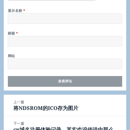
显示名称
*
邮箱
*
网站
文
上一篇
章
将NDSROM的ICO存为图片
上
导
篇
航
文
下一篇
章：
cn域名注册体验记录，其实也没传说中那么
下