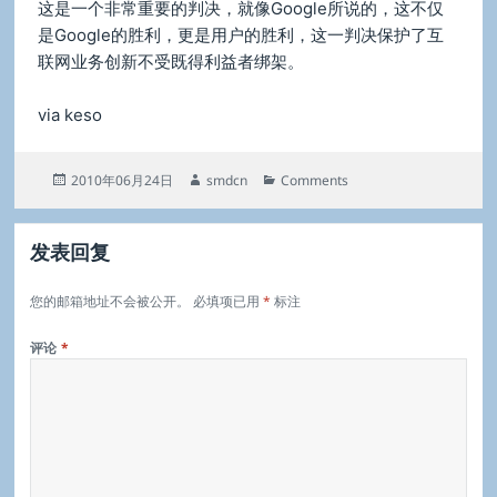
这是一个非常重要的判决，就像Google所说的，这不仅
是Google的胜利，更是用户的胜利，这一判决保护了互
联网业务创新不受既得利益者绑架。
via keso
发
作
分
2010年06月24日
smdcn
Comments
布
者
类
于
发表回复
您的邮箱地址不会被公开。
必填项已用
*
标注
评论
*