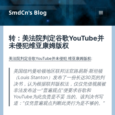
SmdCn's Blog
菜单和
挂件
转：美法院判定谷歌YouTube并
未侵犯维亚康姆版权
美法院判定谷歌YouTube并未侵犯 维亚康姆版权
:
美国纽约曼哈顿地区联邦法官路易斯·斯坦顿
（Louis Stanton）发布了一份长达30页的判
决书，认为根据联邦版权法，仅仅凭借视频被
非法发布这一“普遍观点”便要求谷歌和
YouTube为此负责是不妥 当的。该判决书写
道：“仅凭普遍观点判断此类行为是不够的。”