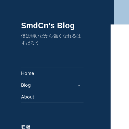
SmdCn's Blog
僕は弱いだから強くなれるは
ずだろう
Home
展
Blog
开
子
About
菜
单
归档