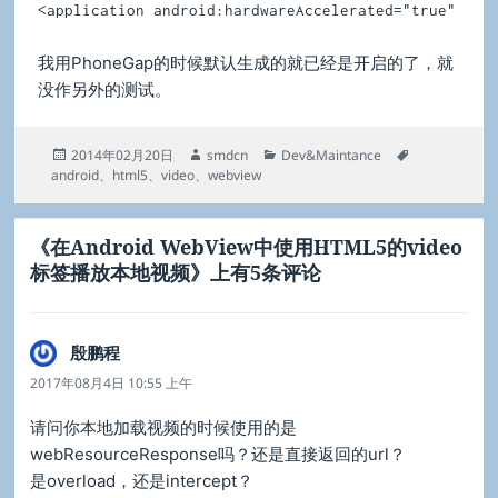
<application android:hardwareAccelerated="true"
我用PhoneGap的时候默认生成的就已经是开启的了，就
没作另外的测试。
发
作
分
标
2014年02月20日
smdcn
Dev&Maintance
布
者
类
签
android
、
html5
、
video
、
webview
于
《在Android WebView中使用HTML5的video
标签播放本地视频》上有5条评论
殷鹏程
说
道：
2017年08月4日 10:55 上午
请问你本地加载视频的时候使用的是
webResourceResponse吗？还是直接返回的url？
是overload，还是intercept？