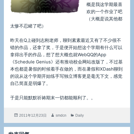
概是我这学期最喜
欢的一个作业了吧
（大概是说其他都
太惨不忍睹了吧）
昨天在Q上碰到志刚老师，聊到素素最近又有了不少很不
错的作品，还拿了奖，于是便开始想这个学期有什么可以
拿得出手的作品，想了想大概也就WebQQ的App
《Schedule Genius》还有推动校会网站改版了，不过基
本也都是暑假的时候着手在做的，而在暑假和XDash聊到
的说从这个学期开始练手写独立博客更是毫无下文，感觉
自己简直是弱爆了。
于是只能默默祈祷期末一切都能顺利了。。
发
作
分
2011年12月23日
smdcn
Daily
布
者
类
于