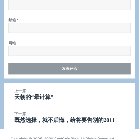
邮箱
*
网站
文
上一篇
章
上
天朝的“晕计算”
导
篇
航
文
下一篇
章：
下
既然选择，就不后悔，给将要告别的2011
篇
文
Copyright © 2005-2020 SmdCn's Blog. All Rights Reserved.