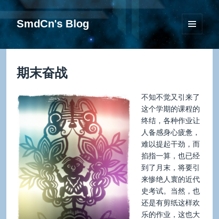
SmdCn's Blog
菜单和
挂件
期末奋战
不知不觉又引来了
这个学期的课程的
终结，各种作业让
人备感身心疲惫，
难以提起干劲，而
掐指一算，也已经
到了月末，将要引
来惨绝人寰的近代
史考试。当然，也
还是有剪纸这样欢
乐的作业，这也大