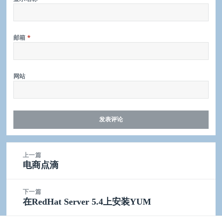
邮箱
*
网站
文
上一篇
章
上
电商点滴
导
篇
航
文
下一篇
章：
下
在RedHat Server 5.4上安装YUM
篇