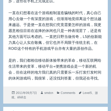
步，这些在手机上完成足以。
一直在幻想着在这个游戏粗制滥造骗钱的时代，真心自己
用心去做一个有深度的游戏，但渐渐地觉得离这个想法越
来越远。于是便一直在想我们究竟需要怎样的游戏，我更
愿意相信目前在追捧的休闲也只是一种表现罢了，还是有
其他方面可以考虑的。一直把日野当做传奇，L5的创新能
力真心让人实在敬佩，但它也并不局限于传统主机，在
ROID这个特有的手机游戏平台亦有大量的原创作品。
是的，我们都相信移动新体验带来的革命，移动互联网给
生活带来的变革，移动平台+便携游戏会是一个新的机
会，但在这样的地方我们真的只需要乐一乐打发打发时间
的休闲游戏吗，我很笨，还没找到答案，但我还在寻找。
发
作
分
标
2011年09月7日
smdcn
Comments
Level5
、
游
布
者
类
签
戏
、
碎碎念
于