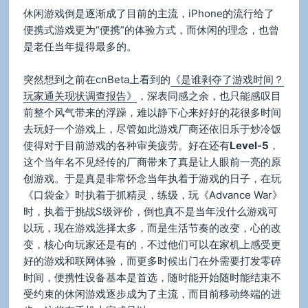
休闲游戏倒是逐渐成了目前的主流，iPhone的流行给了
便携式游戏更为“便携”的体验方式，而休闲的理念，也曾
是老任当年提得最多的。
突然想到之前在cnBeta上看到的
《是谁剥夺了游戏时间？
玩家通关现状调查报告》
，深表同感之余，也只能感叹目
前整个风气带来的浮躁，难以静下心来好好的花很多时间
去玩好一个游戏上，尽管如此游戏厂商还依旧乐于炒冷饭
使得对于目前游戏的各种审美疲劳。好在还有
Level-5
，
这个当年名不见经传的厂商带来了真是让人眼前一亮的原
创游戏。于是真是非常怀念当年执着于游戏的日子，在玩
《口袋金》时执着于抓精灵，练级，玩《Advance War》
时，执着于挑战S级评价，倒也真不是当年没什么游戏可
以玩，现在游戏选择太多，而是生活节奏的改变，心的改
变，核心向玩家还是有的，不过他们可以在家机上感受更
好的游戏和联网体验，而更多时候出门在外需要打发零碎
时间，便携性设备基本是首选，随时能开始随时能结束不
受约束的休闲游戏逐步成为了主流，而目前移动终端的进