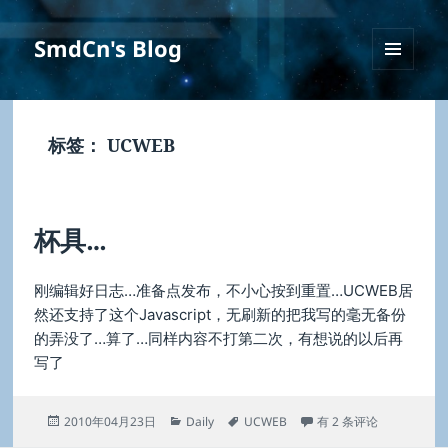
SmdCn's Blog
菜单和
挂件
标签：
UCWEB
杯具…
刚编辑好日志…准备点发布，不小心按到重置…UCWEB居
然还支持了这个Javascript，无刷新的把我写的毫无备份
的弄没了…算了…同样内容不打第二次，有想说的以后再
写了
发
分
标
杯具…
2010年04月23日
Daily
UCWEB
有 2 条评论
布
类
签