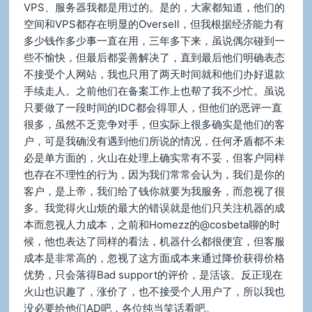
VPS、服务器我都是用过的。是的，大家都知道，他们的
空间和VPS都存在明显的Oversell，但我根据经济能力有
多少钱作多少事一直在用，三年多下来，虽说偶尔碰到一
些不愉快，但最后都妥善解决了，直到最后他们明确表态
不接受个人网站，我也只用了两天时间就和他们办好退款
手续走人。之前他们在备案工作上也帮了我不少忙。虽说
只要做了一段时间的IDC都会得罪人，但他们的恶评一直
很多，虽然不乏竞争对手，但实际上很多确实是他们的客
户，可是我确没有遇到他们所说的情况，任何矛盾都不未
必是单方面的，火山在处理上确实常有不妥，但客户同样
也存在不理性的行为，因为我们常常会认为，我们是你的
客户，是上帝，我们给了钱你就要为我服务，而忽视了很
多。我觉得火山烦的最大的错误就是他们只关注机器的成
本而忽视人力成本，之前和Homezz的@cosbeta聊的时
候，他也表达了同样的看法，机器什么都很便宜，但客服
成本是非常高的，忽视了这方面成本来通过降价获得价格
优势，只会落得Bad support的评价，是活该。反正现在
火山也识趣了，涨价了，也不接受个人用户了，所以我也
没必要给他们AD吧，各位纯当笑话看吧。