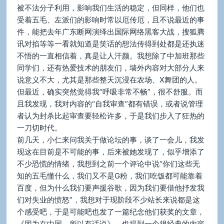
被不法分子利用，影响我们生活的稳定，但同样，他们也
受着五毛、左派们的影响时常以厄传厄，且不说最近的事
件，能把去年广东断网演绎出国际网络黑客大战，搜狐腾
讯对掐等等一看就知道是笑话的想法传得到处都是还执迷
不悟的一直相信着，真是让人汗颜。我想除了中加班那些
同学们，还有热爱技术的朋友们，墙外内容对大部分人来
说意义不大，尤其是那些整天沉浸在农场、X舞团的人。
但最近，确实突然觉得我“呼吸非常不畅”，很不舒服。而
且我发现，我对内容的“自我审查”都有错误，或者说管理
者认为封杀比起审查要轻松许多，于是我们步入了狂热的
一刀切时代。
前几天，小仁来问我关于做论坛的事，谈了一会儿，我发
现这在目前是不可能的事，后来被她发现了，似乎增添了
不少恐慌的情绪，我想到之前一个评论中说“你们这些无
知的五毛懂什么，我们又不是G粉，我们吃饭都可能靠着
百度，但为什么我们要声援谷歌，因为我们要借他抒发我
们对失业的愤怒”，我想对于现阶段不少站长来说都是这
个感受吧，于是可能吧也发了一篇纪念他们获奖的文章，
《因为在中国，所以有话说》，也提到一个很经典的内容