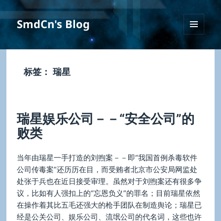
SmdCn's Blog
菜单和
挂件
标签：
瑞星
瑞星娱乐公司－－“安全公司”的
败类
当年由瑞星一手打造的刘煦案－－即“我国首例杀毒软件
公司传毒案”还历历在目，而受贿者北京市公安局网监处
处张于兵也在近日接受审理。虽然对于刘煦案还有很多争
议，比如有人强扣上的“忘恩负义”的罪名；目前瑞星依然
在操作着其比五毛还强大的枪手团队在制造舆论；瑞星已
经是公关公司、娱乐公司、流氓公司的代名词，这些也许