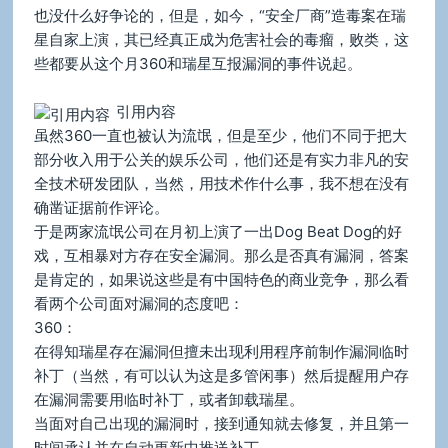
也没什么好争论的，但是，如今，“安全厂商”造毒案在瑞
星自家上演，其已经真正成为危害社会的毒瘤，败类，这
些都要从这个月360和瑞星互报漏洞的事件说起。
引用内容
虽然360一直也被认为流氓，但是至少，他们不同于把大
部分收入用于公关的娱乐公司，他们还是有实力非凡的安
全技术研发团队，当然，用技术作什么事，我不想在没有
确凿证据前作评论。
于是两家流氓公司在月初上演了一出Dog Beat Dog的好
戏，互相暴对方存在安全漏洞。那么是否真有漏洞，答案
是肯定的，如果说这些是有中国特色的商业竞争，那么看
看两个公司面对漏洞的态度吧：
360：
在得知瑞星存在漏洞但擅未出现利用程序前制作漏洞临时
补丁（当然，有可以认为这是多管闲事）然后提醒用户存
在漏洞需要用临时补丁，或者卸载瑞星。
当面对自己出现的漏洞时，接到通知就去修复，并且第一
时间承认并在自动更新中推送补丁。