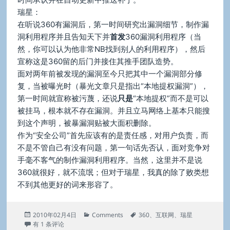
瑞星：
在听说360有漏洞后，第一时间研究出漏洞细节，制作漏
洞利用程序并且告知天下并
首发
360漏洞利用程序（当
然，你可以认为他非常NB找到别人的利用程序），然后
宣称这是360留的后门并接住其推手团队造势。
面对两年前被发现的漏洞至今只把其中一个漏洞部分修
复，当被曝光时（暴光文章只是指出“本地提权漏洞”），
第一时间就宣称被污蔑，还说
只是
“本地提权”而不是可以
被挂马，根本就不存在漏洞。并且立马网络上基本只能搜
到这个声明，被暴漏洞贴被大面积删除。
作为“安全公司”首先应该有的是责任感，对用户负责，而
不是不管自己有没有问题，第一句话先否认，面对竞争对
手毫不客气的制作漏洞利用程序。当然，这里并不是说
360就很好，就不流氓；但对于瑞星，我真的除了败类想
不到其他更好的词来形容了。
发
分
标
2010年02月4日
Comments
360
、
互联网
、
瑞星
布
瑞星娱乐公司－－“安全公司”的败类
类
签
有 1 条评论