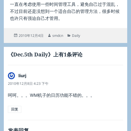
一直在考虑使用一些时间管理工具，避免自己过于混乱，
不过目前还是没想到一个适合自己的管理方法，很多时候
也许只有强迫自己才管用。
发
作
分
2010年12月4日
smdcn
Daily
布
者
类
于
《Dec.5th Daily》上有1条评论
liurj
说
道：
2010年12月8日 4:23 下午
呵呵。。。WM机子的日历功能不错的。。。
回复
发表回复