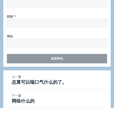
邮箱
*
网站
文
上一篇
章
总算可以喘口气什么的了。
上
导
篇
航
文
下一篇
章：
网络什么的
下
篇
文