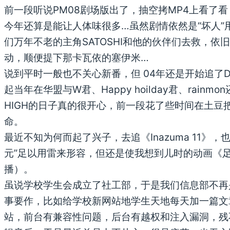
前一段听说PM08剧场版出了，抽空拷MP4上看了
今年还算是能让人体味很多…虽然剧情依然是“坏人”
们万年不老的主角SATOSHI和他的伙伴们去救，
动，顺便提下那卡瓦依的塞伊米…
说到平时一般也不关心新番，但 04年还是开始追了Dig
起当年在华盟与W君、Happy hoilday君、rainmo
HIGH的日子真的很开心，前一段花了些时间在土豆
命。
最近不知为何而起了兴子，去追《Inazuma 11》
元”足以用雷来形容，但还是使我想到儿时的动画《
播）。
虽说学校学生会成立了社工部，于是我们信息部不再
事要作，比如给学校新网站地学生天地每天加一篇文
站，前台有兼容性问题，后台有越权和注入漏洞，残