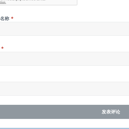
示名称
*
箱
*