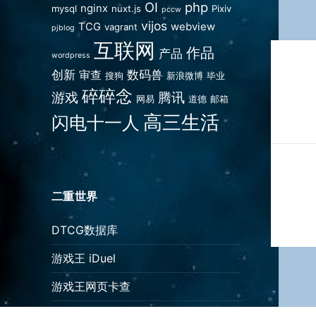
OI
php
nginx
mysql
nuxt.js
Pixiv
pccw
vijos
TCG
webview
vagrant
pjblog
互联网
文
作品
产品
wordpress
章
创新
数码兽
审查
搜狗
新浪微博
毕业
碎碎念
导
游戏
腾讯
网易
道德
邮箱
航
高三生活
闪电十一人
二重世界
DTCG数据库
游戏王 iDuel
游戏王网页卡查
闪电十一人中文站