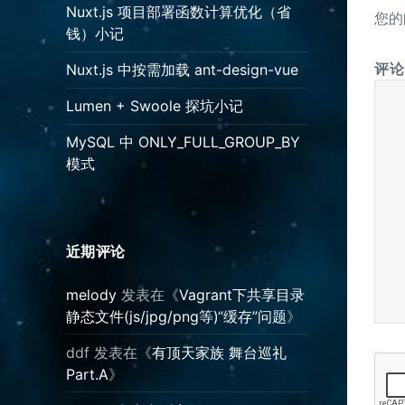
Nuxt.js 项目部署函数计算优化（省
您的
钱）小记
评
Nuxt.js 中按需加载 ant-design-vue
Lumen + Swoole 探坑小记
MySQL 中 ONLY_FULL_GROUP_BY
模式
近期评论
melody
发表在《
Vagrant下共享目录
静态文件(js/jpg/png等)“缓存”问题
》
ddf
发表在《
有顶天家族 舞台巡礼
Part.A
》