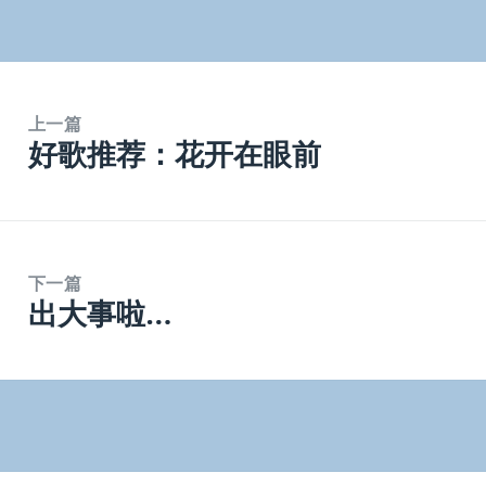
上一篇
好歌推荐：花开在眼前
上
篇
文
章：
下一篇
出大事啦…
下
篇
文
章：