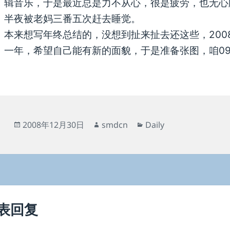
辑音乐，于是最近总是力不从心，很是疲劳，也无心
半夜被老妈三番五次赶去睡觉。
本来想写年终总结的，没想到扯来扯去还这些，200
一年，希望自己能有新的面貌，于是准备张图，咱0
发
作
分
2008年12月30日
smdcn
Daily
布
者
类
于
表回复