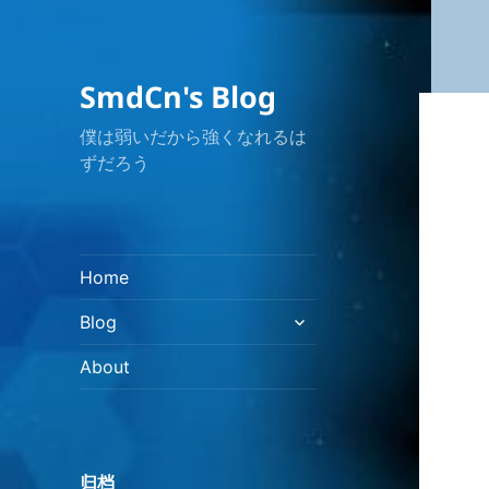
SmdCn's Blog
僕は弱いだから強くなれるは
ずだろう
Home
展
Blog
开
子
About
菜
单
归档