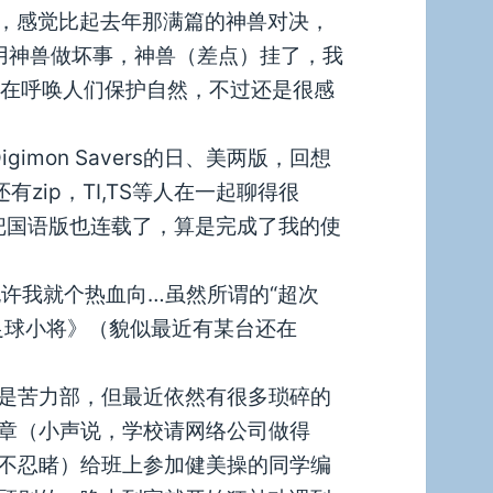
看，感觉比起去年那满篇的神兽对决，
用神兽做坏事，神兽（差点）挂了，我
依旧在呼唤人们保护自然，不过还是很感
imon Savers的日、美两版，回想
n还有zip，TI,TS等人在一起聊得很
把国语版也连载了，算是完成了我的使
，也许我就个热血向…虽然所谓的“超次
足球小将》（貌似最近有某台还在
是苦力部，但最近依然有很多琐碎的
章（小声说，学校请网络公司做得
不忍睹）给班上参加健美操的同学编