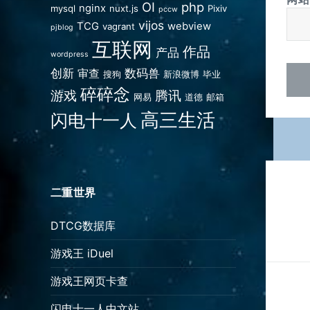
OI
php
nginx
mysql
nuxt.js
Pixiv
pccw
vijos
TCG
webview
vagrant
pjblog
互联网
作品
产品
wordpress
创新
数码兽
审查
搜狗
新浪微博
毕业
碎碎念
游戏
腾讯
网易
道德
邮箱
高三生活
闪电十一人
文
章
二重世界
导
DTCG数据库
航
游戏王 iDuel
游戏王网页卡查
闪电十一人中文站