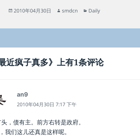
发
作
分
2010年04月30日
smdcn
Daily
布
者
类
于
最近疯子真多》上有1条评论
an9
说
道：
2010年04月30日 7:17 下午
有头，债有主。前方右转是政府。
X，我们这儿还真是这样呢。