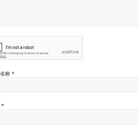
示名称
*
箱
*