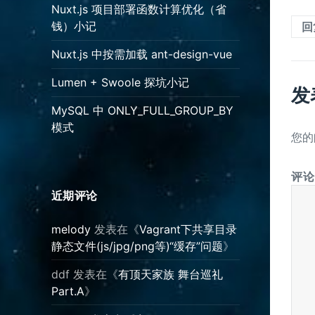
Nuxt.js 项目部署函数计算优化（省
回
钱）小记
Nuxt.js 中按需加载 ant-design-vue
Lumen + Swoole 探坑小记
发
MySQL 中 ONLY_FULL_GROUP_BY
模式
您的
评
近期评论
melody
发表在《
Vagrant下共享目录
静态文件(js/jpg/png等)“缓存”问题
》
ddf
发表在《
有顶天家族 舞台巡礼
Part.A
》