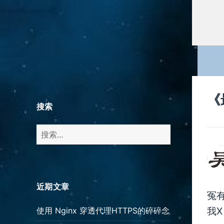
《
搜索
搜
索：
近期文章
冤
我
使用 Nginx 穿透代理HTTPS的碎碎念