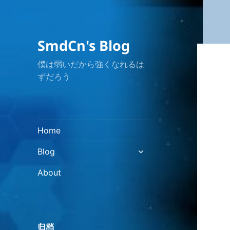
SmdCn's Blog
僕は弱いだから強くなれるは
ずだろう
Home
展
Blog
开
子
About
菜
单
归档