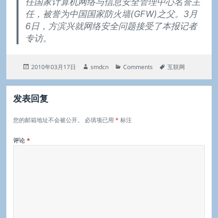
任国家计算机网络与信息安全管理中心名誉主
任，被誉为中国国家防火墙(GFW)之父。3月
6日，方滨兴就网络安全问题接受了本报记者
专访。
发
作
分
标
2010年03月17日
smdcn
Comments
互联网
布
者
类
签
于
发表回复
您的邮箱地址不会被公开。
必填项已用
*
标注
评论
*