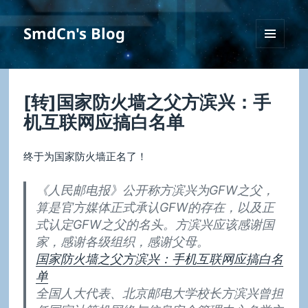
SmdCn's Blog
菜单和
挂件
[转]国家防火墙之父方滨兴：手
机互联网应搞白名单
终于为国家防火墙正名了！
《人民邮电报》公开称方滨兴为GFW之父，
算是官方媒体正式承认GFW的存在，以及正
式认定GFW之父的名头。方滨兴应该感谢国
家，感谢各级组织，感谢父母。
国家防火墙之父方滨兴：手机互联网应搞白名
单
全国人大代表、北京邮电大学校长方滨兴曾担