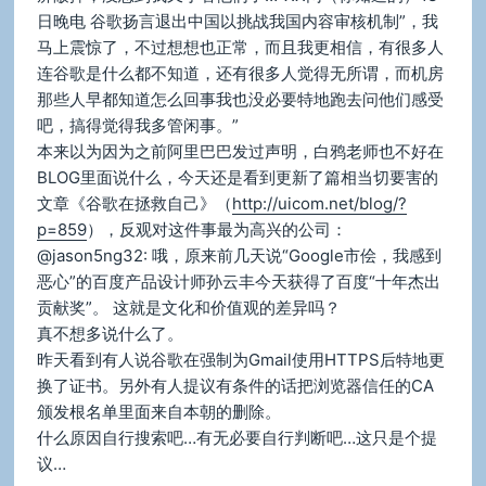
日晚电 谷歌扬言退出中国以挑战我国内容审核机制”，我
马上震惊了，不过想想也正常，而且我更相信，有很多人
连谷歌是什么都不知道，还有很多人觉得无所谓，而机房
那些人早都知道怎么回事我也没必要特地跑去问他们感受
吧，搞得觉得我多管闲事。”
本来以为因为之前阿里巴巴发过声明，白鸦老师也不好在
BLOG里面说什么，今天还是看到更新了篇相当切要害的
文章《谷歌在拯救自己》（
http://uicom.net/blog/?
p=859
），反观对这件事最为高兴的公司：
@jason5ng32: 哦，原来前几天说“Google市侩，我感到
恶心”的百度产品设计师孙云丰今天获得了百度“十年杰出
贡献奖”。 这就是文化和价值观的差异吗？
真不想多说什么了。
昨天看到有人说谷歌在强制为Gmail使用HTTPS后特地更
换了证书。另外有人提议有条件的话把浏览器信任的CA
颁发根名单里面来自本朝的删除。
什么原因自行搜索吧…有无必要自行判断吧…这只是个提
议…