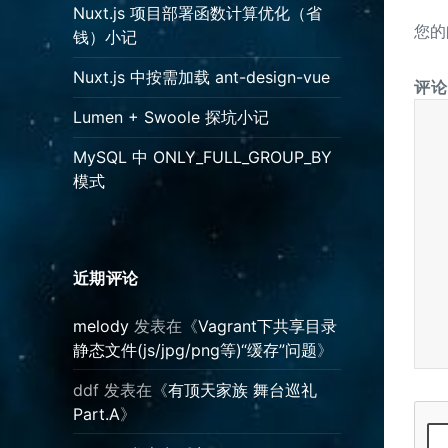
Nuxt.js 项目部署函数计算优化（省
您的
钱）小记
Nuxt.js 中按需加载 ant-design-vue
评
Lumen + Swoole 探坑小记
MySQL 中 ONLY_FULL_GROUP_BY
模式
近期评论
melody
发表在《
Vagrant下共享目录
静态文件(js/jpg/png等)“缓存”问题
》
ddf
发表在《
有顶天家族 舞台巡礼
Part.A
》