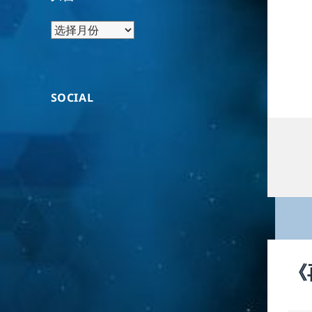
归
档
SOCIAL
《