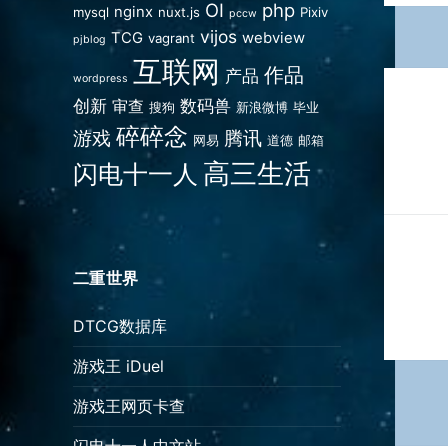
OI
php
nginx
mysql
nuxt.js
Pixiv
pccw
vijos
TCG
webview
vagrant
pjblog
互联网
作品
产品
文
wordpress
创新
数码兽
审查
搜狗
新浪微博
毕业
章
碎碎念
游戏
腾讯
网易
道德
邮箱
导
高三生活
闪电十一人
航
二重世界
DTCG数据库
游戏王 iDuel
游戏王网页卡查
闪电十一人中文站