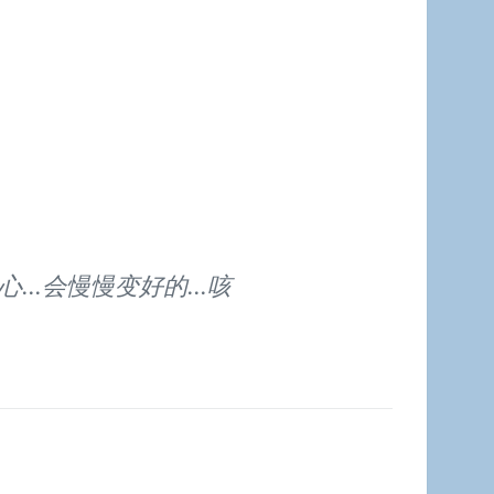
心…会慢慢变好的…咳