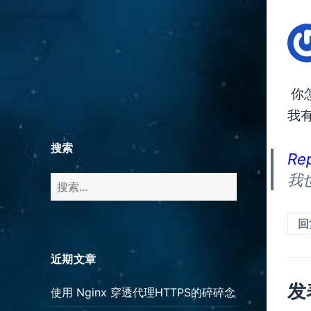
你
我
搜索
Re
我
搜
索：
回
近期文章
发
使用 Nginx 穿透代理HTTPS的碎碎念