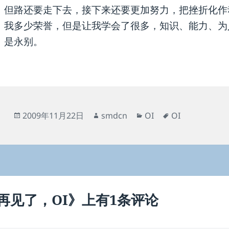
但路还要走下去，接下来还要更加努力，把挫折化作
我多少荣誉，但是让我学会了很多，知识、能力、为
是永别。
发
作
分
标
2009年11月22日
smdcn
OI
OI
布
者
类
签
于
再见了，OI》上有1条评论