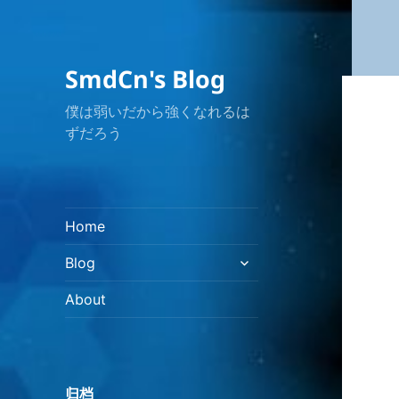
SmdCn's Blog
僕は弱いだから強くなれるは
ずだろう
Home
展
Blog
开
子
About
菜
单
归档