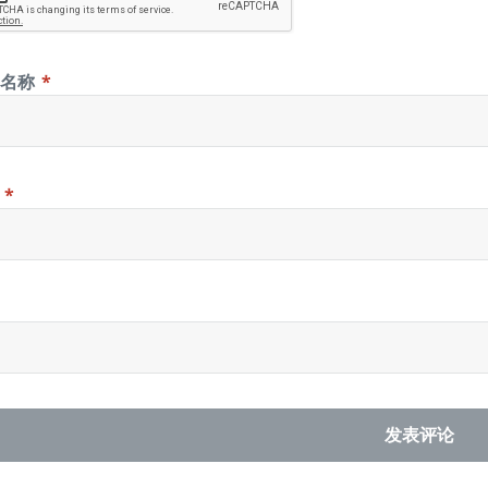
示名称
*
箱
*