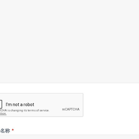
示名称
*