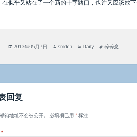
在似乎又站在了一个新的十字路口，也许又应该放下
发
作
分
标
2013年05月7日
smdcn
Daily
碎碎念
布
者
类
签
于
表回复
邮箱地址不会被公开。
必填项已用
*
标注
论
*