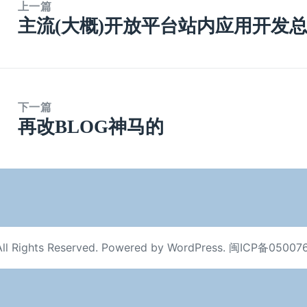
上一篇
主流(大概)开放平台站内应用开发总(tu
上
篇
文
章：
下一篇
再改BLOG神马的
下
篇
文
章：
ll Rights Reserved. Powered by
WordPress
.
闽ICP备05007