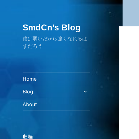
SmdCn's Blog
僕は弱いだから強くなれるは
ずだろう
Home
展
Blog
开
子
About
菜
单
归档