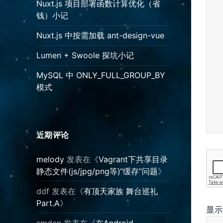
Nuxt.js 项目部署函数计算优化（省
钱）小记
Nuxt.js 中按需加载 ant-design-vue
Lumen + Swoole 探坑小记
MySQL 中 ONLY_FULL_GROUP_BY
模式
近期评论
melody
发表在《
Vagrant下共享目录
静态文件(js/jpg/png等)“缓存”问题
》
ddf
发表在《
有顶天家族 舞台巡礼
Part.A
》
显
smdcn
发表在《
在Android